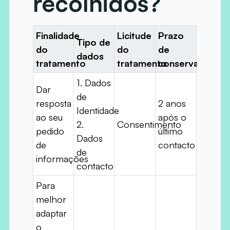
recolhidos?
Finalidade
Licitude
Prazo
Tipo de
do
do
de
dados
tratamento
tratamento
conservação
1. Dados
Dar
de
resposta
2 anos
Identidade
ao seu
após o
2.
Consentimento
pedido
último
Dados
de
contacto
de
informações
contacto
Para
melhor
adaptar
o