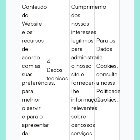
Conteúdo
Cumprimento
do
dos
Website
nossos
e os
interesses
recursos
legítimos
Para os
de
para
Dados
acordo
administrar
de
4.
com as
o nosso
Cookies,
Dados
suas
site e
consulte
técnicos
preferências,
fornecer-
a nossa
para
lhe
Políticade
melhor
informações
Cookies.
o servir
relevantes
e para o
sobre
apresentar
osnossos
da
serviços